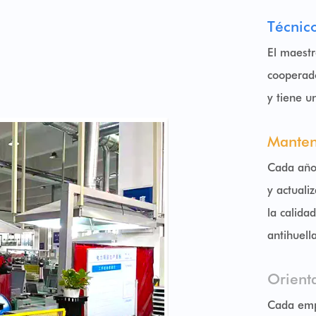
Técnic
El maestr
cooperad
y tiene u
Manten
Cada año
y actuali
la calida
antihuell
Orienta
Cada emp