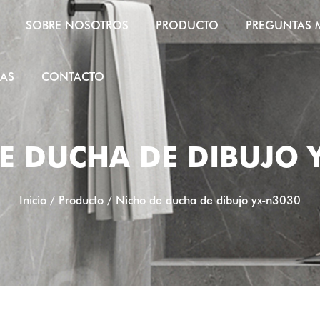
SOBRE NOSOTROS
PRODUCTO
PREGUNTAS 
IAS
CONTACTO
E DUCHA DE DIBUJO 
Inicio
/
Producto
/
Nicho de ducha de dibujo yx-n3030