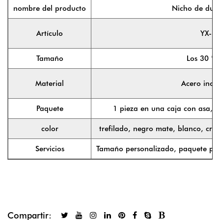
nombre del producto
Nicho de duc
Artículo
YX-N
Tamaño
Los 30 * 
Material
Acero inox
Paquete
1 pieza en una caja con asa, 4
color
trefilado, negro mate, blanco, crom
Servicios
Tamaño personalizado, paquete per
Compartir: