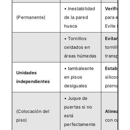
• Inestabilidad
Verifique l
(Permanente)
de la pared
para encont
hueca
Evite las z
• Tornillos
Evitar el ó
oxidados en
tornillos c
áreas húmedas
transparen
• tambaleante
Estabilizar
Unidades
en pisos
silicona au
independientes
desiguales
piernas
• Juque de
puertas si no
(Colocación del
Alinear pue
está
piso)
con cuñas 
perfectamente