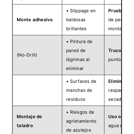
• Slippage en
Prueba pri
Monte adhesivo
baldosas
de peso dur
brillantes
montar
• Pintura de
pared de
Truco:
Apli
(No-Drill)
lágrimas al
puntos elev
eliminar
• Surfaces de
Eliminar el
manchas de
raspador de
residuos
secador de
• Riesgos de
Montaje de
Uso obligat
agrietamiento
taladro
agua de bro
de azulejos