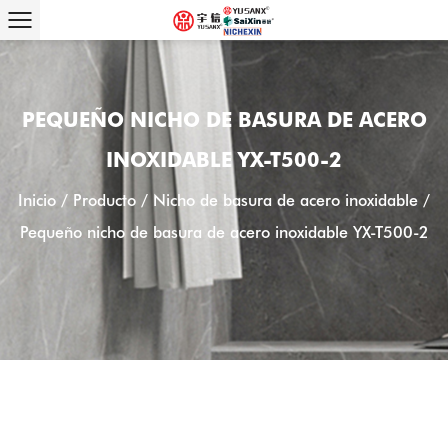
PEQUEÑO NICHO DE BASURA DE ACERO
INOXIDABLE YX-T500-2
Inicio
/
Producto
/
Nicho de basura de acero inoxidable
/
Pequeño nicho de basura de acero inoxidable YX-T500-2